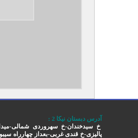
آدرس دبستان نیکا 2
:
خ سیدخندان-خ سهروردی شمالی-میدا
پالیزی-خ قندی غربی-بعداز چهارراه سیبو