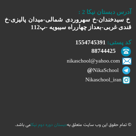
آدرس دبستان نیکا 2
:
خ سیدخندان-خ سهروردی شمالی-میدان پالیزی-خ
قندی غربی-بعداز چهارراه سیبویه -پ112
کد پستی:
1554745391
88744425
nikaschool@yahoo.com
@
NikaSchool
Nikaschool_iran
© تمام حقوق این وب سایت متعلق به
دبستان دوره دوم نیکا
می باشد.